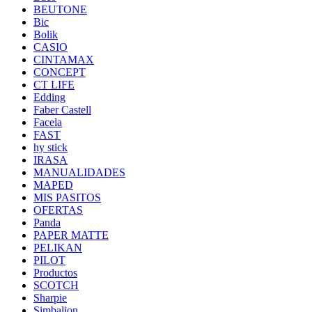
BEUTONE
Bic
Bolik
CASIO
CINTAMAX
CONCEPT
CT LIFE
Edding
Faber Castell
Facela
FAST
hy stick
IRASA
MANUALIDADES
MAPED
MIS PASITOS
OFERTAS
Panda
PAPER MATTE
PELIKAN
PILOT
Productos
SCOTCH
Sharpie
Simbalion