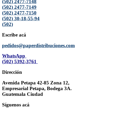
(502) 2477-7148
(502) 2477-7149
(502) 2477-7150
(502) 30-18-55-94
(502)
Escribe acá
pedidos@paperdistribuciones.com
WhatsApp
(502) 5392-3761
Dirección
Avenida Petapa 42-85 Zona 12,
Empresarial Petapa, Bodega 3A.
Guatemala Ciudad
Síguenos acá